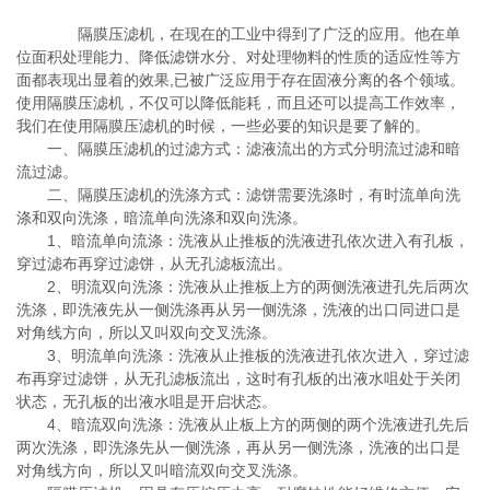
隔膜压滤机
，在现在的工业中得到了广泛的应用。他在单
位面积处理能力、降低滤饼水分、对处理物料的性质的适应性等方
面都表现出显着的效果,已被广泛应用于存在固液分离的各个领域。
使用隔膜压滤机，不仅可以降低能耗，而且还可以提高工作效率，
我们在使用隔膜压滤机的时候，一些必要的知识是要了解的。
一、隔膜压滤机的过滤方式：滤液流出的方式分明流过滤和暗
流过滤。
二、隔膜压滤机的洗涤方式：滤饼需要洗涤时，有时流单向洗
涤和双向洗涤，暗流单向洗涤和双向洗涤。
1、暗流单向流涤：洗液从止推板的洗液进孔依次进入有孔板，
穿过滤布再穿过滤饼，从无孔滤板流出。
2、明流双向洗涤：洗液从止推板上方的两侧洗液进孔先后两次
洗涤，即洗液先从一侧洗涤再从另一侧洗涤，洗液的出口同进口是
对角线方向，所以又叫双向交叉洗涤。
3、明流单向洗涤：洗液从止推板的洗液进孔依次进入，穿过滤
布再穿过滤饼，从无孔滤板流出，这时有孔板的出液水咀处于关闭
状态，无孔板的出液水咀是开启状态。
4、暗流双向洗涤：洗液从止板上方的两侧的两个洗液进孔先后
两次洗涤，即洗涤先从一侧洗涤，再从另一侧洗涤，洗液的出口是
对角线方向，所以又叫暗流双向交叉洗涤。