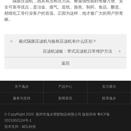
隔膜压滤机，因具有压榨压力高、耐腐蚀性能好维修方便、安
全可靠等优点，是冶金、煤气、造纸、炼焦、制药、食品、酿造、
精细化工等行业客户的首选。正因为这样，他才被广大的用户所青
睐。
厢式隔膜压滤机与板框压滤机有什么区别？
<
压滤机滤板：带式压滤机日常维护方法
>
返回
关于逸步
产品中心
实力展示
服务与支持
新闻资讯
联系逸步
© CopyRight 2020 惠州市逸步塑胶制品有限公司 版权所有
粤ICP备
2021002124号-1
技术支持：
鲸弘科技