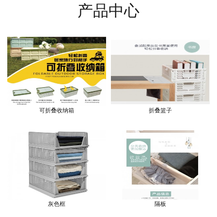
产品中心
可折叠收纳箱
折叠篮子
灰色框
隔板