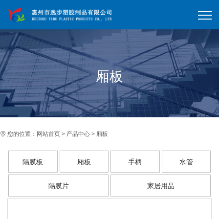
厢板
您的位置：
网站首页
>
产品中心
>
厢板
隔膜板
厢板
手柄
水管
隔膜片
家居用品